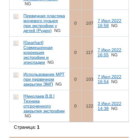
NG
Первичная пластика
мочевого пузыря
7 Июл 2022
0
107
при экстрофии у
16:58
NG
детей (Рудин)
NG
[Gearhart]
Совмещенная
7 Июл 2022
коррекция
0
117
16:55
NG
экстрофии и
эписпадии
NG
Использование МРТ
7 Июл 2022
при первичном
0
103
16:54
NG
закрытии ЭМП
NG
[Николаев В.В.]
Техника
3 Июл 2022
отсроченного
0
122
14:38
NG
закрытия экстрофии
NG
Страница:
1