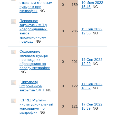
открытым мочевым
10 Июл 2022
0
159
пузырем при
15:46
NG
экстрофии
NG
Первичное
закрытие ЭМП у
новорожденных:
19 Сен 2022
0
286
вызов
12:35
NG
традиционному
подходу
NG
Сохранение
мочевого пузыря
при поздних
19 Сен 2022
0
201
обращениях по
12:29
NG
поводу экстрофии
NG
[Николаев]
17 Сен 2022
Отсроченное
0
122
18:52
NG
закрытие ЭМП
NG
[CPRE] Мульти-
институциональный
17 Сен 2022
0
121
консорциум по
18:39
NG
экстрофии
NG