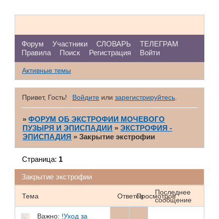
Форум
Участники
СЛОВАРЬ
ТЕЛЕГРАМ
Правила
Поиск
Регистрация
Войти
Активные темы
Привет, Гость!
Войдите
или
зарегистрируйтесь
.
»
ФОРУМ ОБ ЭКСТРОФИИ МОЧЕВОГО
ПУЗЫРЯ И ЭПИСПАДИИ
»
ЭКСТРОФИЯ -
ЭПИСПАДИЯ
»
Закрытие экстрофии
Страница:
1
Закрытие экстрофии
Последнее
Тема
Ответов
Просмотров
сообщение
Важно:
!Уход за