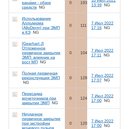
10 Июл 2022
ранами - обзор
0
193
13:39
NG
средств
NG
Использование
Аллодерма
7 Июл 2022
0
111
(AlloDerm) при ЭМП
17:16
NG
и КЭ
NG
[Gearhart J]
Отложенное
7 Июл 2022
первичное закрытие
0
104
17:11
NG
ЭМП: влияние на
рост МП
NG
Полная первичная
7 Июл 2022
реконструкция ЭМП
0
128
17:07
NG
NG
Пересадка
7 Июл 2022
мочеточников при
0
124
17:00
NG
закрытии ЭМП
NG
Неудачное
первичное закрытие
7 Июл 2022
при экстрофии
0
120
17:00
NG
мочевого пузыря