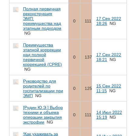
Полная первичная
реконструкция
ЭМП:
17 Сен 2022
0
111
преимущества над
18:26
NG
этапным подходом
NG
Преимущества
этапной коррекции
над полной
17 Сен 2022
0
137
первичной
18:21
NG
коррекцией (CPRE)
NG
Руководство для
родителей по
15 Сен 2022
0
125
госпитализации при
11:15
NG
ЭМП
NG
[Рудин Ю.Э.] Выбор
техники и объема
14 Июл 2022
0
111
операции закрытия
15:19
NG
экстрофии
NG
!Как ухаживать за