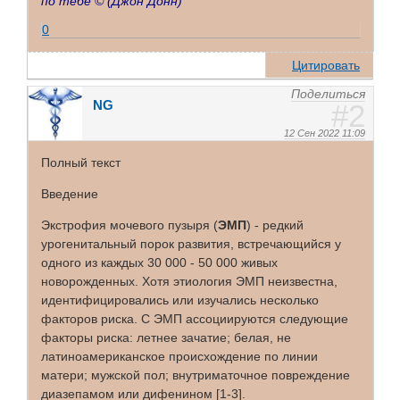
по тебе ©
(Джон Донн)
0
Цитировать
Поделиться
NG
2
12 Сен 2022 11:09
Полный текст
Введение
Экстрофия мочевого пузыря (
ЭМП
) - редкий
урогенитальный порок развития, встречающийся у
одного из каждых 30 000 - 50 000 живых
новорожденных. Хотя этиология ЭМП неизвестна,
идентифицировались или изучались несколько
факторов риска. С ЭМП ассоциируются следующие
факторы риска: летнее зачатие; белая, не
латиноамериканское происхождение по линии
матери; мужской пол; внутриматочное повреждение
диазепамом или дифенином [1-3].