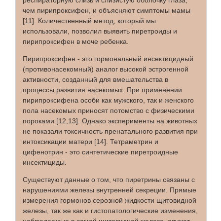
респираторную слизь и слизистую оболочку глаза,
чем пирипроксифен, и объясняют симптомы мамы
[11]. Количественный метод, который мы
использовали, позволил выявить пиретроиды и
пирипроксифен в моче ребенка.
Пирипроксифен - это гормональный инсектицидный
(противонасекомный) аналог высокой эстрогенной
активности, созданный для вмешательства в
процессы развития насекомых. При применении
пирипроксифена особи как мужского, так и женского
пола насекомых приносят потомство с физическими
пороками [12,13]. Однако эксперименты на животных
не показали токсичность пренатального развития при
интоксикации матери [14]. Тетраметрин и
цифенотрин - это синтетические пиретроидные
инсектициды.
Существуют данные о том, что пиретрины связаны с
нарушениями железы внутренней секреции. Прямые
измерения гормонов серозной жидкости щитовидной
железы, так же как и гистопатологические изменения,