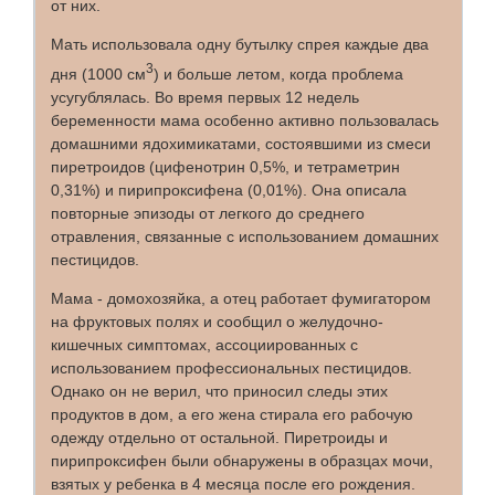
от них.
Мать использовала одну бутылку спрея каждые два
3
дня (1000 см
) и больше летом, когда проблема
усугублялась. Во время первых 12 недель
беременности мама особенно активно пользовалась
домашними ядохимикатами, состоявшими из смеси
пиретроидов (цифенотрин 0,5%, и тетраметрин
0,31%) и пирипроксифена (0,01%). Она описала
повторные эпизоды от легкого до среднего
отравления, связанные с использованием домашних
пестицидов.
Мама - домохозяйка, а отец работает фумигатором
на фруктовых полях и сообщил о желудочно-
кишечных симптомах, ассоциированных с
использованием профессиональных пестицидов.
Однако он не верил, что приносил следы этих
продуктов в дом, а его жена стирала его рабочую
одежду отдельно от остальной. Пиретроиды и
пирипроксифен были обнаружены в образцах мочи,
взятых у ребенка в 4 месяца после его рождения.