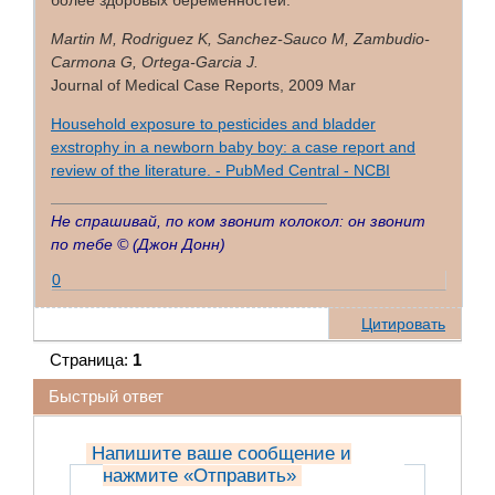
более здоровых беременностей.
Martin M, Rodriguez K, Sanchez-Sauco M, Zambudio-
Carmona G, Ortega-Garcia J.
Journal of Medical Case Reports, 2009 Mar
Household exposure to pesticides and bladder
exstrophy in a newborn baby boy: a case report and
review of the literature. - PubMed Central - NCBI
Не спрашивай, по ком звонит колокол: он звонит
по тебе ©
(Джон Донн)
0
Цитировать
Страница:
1
Быстрый ответ
Напишите ваше сообщение и
нажмите «Отправить»