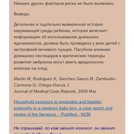
Никаких других факторов риска не было выявлено.
Выводы
Детальная и тщательно выверенная история
окружающей среды ребенка, которая включает
информацию об использовании домашних
ядохимикатов, должна быть проведена у всех детей с
экстрофией мочевого пузыря. Пагубное влияние
домашних пестицидов в критические периоды
развития эмбриона могут иметь вредоносное
влияние на плод.
Martin M, Rodriguez K, Sanchez-Sauco M, Zambudio-
Carmona G, Ortega-Garcia J.
Journal of Medical Case Reports, 2009 Mar
Household exposure to pesticides and bladder
exstrophy in a newborn baby boy: a case report and
review of the literature. - PubMed - NCBI
Не спрашивай, по ком звонит колокол: он звонит