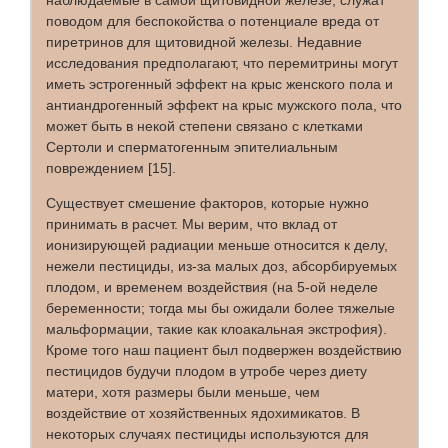
наблюдаемые в самой щитовидной железе, служат
поводом для беспокойства о потенциале вреда от
пиретринов для щитовидной железы. Недавние
исследования предполагают, что перемитрины могут
иметь эстрогенный эффект на крыс женского пола и
антиандрогенный эффект на крыс мужского пола, что
может быть в некой степени связано с клетками
Сертоли и сперматогенным эпителиальным
повреждением [15].
Существует смешение факторов, которые нужно
принимать в расчет. Мы верим, что вклад от
ионизирующей радиации меньше относится к делу,
нежели пестициды, из-за малых доз, абсорбируемых
плодом, и временем воздействия (на 5-ой неделе
беременности; тогда мы бы ожидали более тяжелые
мальформации, такие как клоакальная экстрофия).
Кроме того наш пациент был подвержен воздействию
пестицидов будучи плодом в утробе через диету
матери, хотя размеры были меньше, чем
воздействие от хозяйственных ядохимикатов. В
некоторых случаях пестициды используются для