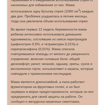
тараканами и о ежедневном использовании спрея от
насекомых для избавления от них. Мама
3
использовала одну бутылку спрея (1000 см
) каждые
два дня. Проблема ухудшилась в летние месяцы,
тогда она увеличила объем использования спрея.
Во время первых 12 недель беременности мама
ребенка интенсивно использовала домашние
ядохимикаты, состоявшие из смеси пиретроидов
(цифенотрин 0,5%, и тетраметрин 0,31%) и
пирипроксифена (0,01%). Мама описала
повторявшиеся эпизоды от мягкого до умеренного
отравления, включая головные боли, общий
дискомфорт, ринит, чихание, одышку, хрипы, сухое и
воспаленное горло, конъюнктивит и кашель, которые
совпадали с применением пестицидов.
Мама является домохозяйкой, а папа работает
фумигатором на фруктовых полях, и он был
неуверен в мерах предосторожности, которые он мог
предпринять для своей защиты на работе. Он
сообщил о желудочно-кишечных симптомах,