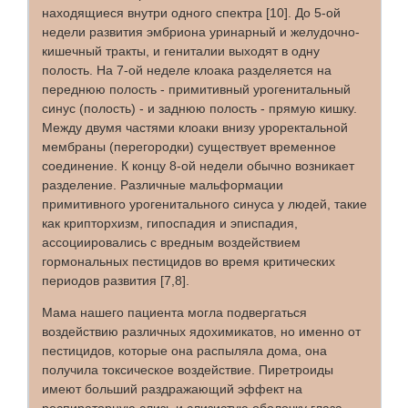
находящиеся внутри одного спектра [10]. До 5-ой
недели развития эмбриона уринарный и желудочно-
кишечный тракты, и гениталии выходят в одну
полость. На 7-ой неделе клоака разделяется на
переднюю полость - примитивный урогенитальный
синус (полость) - и заднюю полость - прямую кишку.
Между двумя частями клоаки внизу уроректальной
мембраны (перегородки) существует временное
соединение. К концу 8-ой недели обычно возникает
разделение. Различные мальформации
примитивного урогенитального синуса у людей, такие
как крипторхизм, гипоспадия и эписпадия,
ассоциировались с вредным воздействием
гормональных пестицидов во время критических
периодов развития [7,8].
Мама нашего пациента могла подвергаться
воздействию различных ядохимикатов, но именно от
пестицидов, которые она распыляла дома, она
получила токсическое воздействие. Пиретроиды
имеют больший раздражающий эффект на