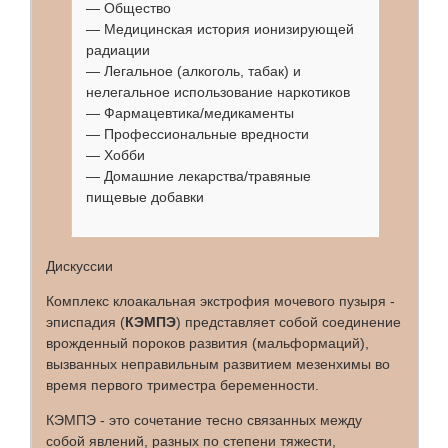
— Общество
— Медицинская история ионизирующей
радиации
— Легальное (алкоголь, табак) и
нелегальное использование наркотиков
— Фармацевтика/медикаменты
— Профессиональные вредности
— Хобби
— Домашние лекарства/травяные
пищевые добавки
Дискуссии
Комплекс клоакальная экстрофия мочевого пузыря -
эписпадия (
КЭМПЭ
) представляет собой соединение
врожденный пороков развития (мальформаций),
вызванных неправильным развитием мезенхимы во
время первого триместра беременности.
КЭМПЭ - это сочетание тесно связанных между
собой явлений, разных по степени тяжести,