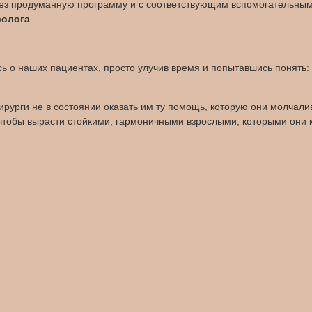
рез продуманную программу и с соответствующим вспомогательны
ролога
.
 о наших пациентах, просто улучив время и попытавшись понять: 
ирурги не в состоянии оказать им ту помощь, которую они молчаливо
, чтобы вырасти стойкими, гармоничными взрослыми, которыми они м