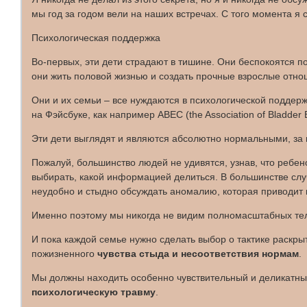
мы год за годом вели на наших встречах. С того момента я 
Психологическая поддержка
Во-первых, эти дети страдают в тишине. Они беспокоятся п
они жить половой жизнью и создать прочные взрослые отно
Они и их семьи – все нуждаются в психологической поддерж
на Фэйсбуке, как например ABEC (the Association of Bladder 
Эти дети выглядят и являются абсолютно нормальными, за 
Пожалуй, большинство людей не удивятся, узнав, что ребен
выбирать, какой информацией делиться. В большинстве случ
неудобно и стыдно обсуждать аномалию, которая приводит 
Именно поэтому мы никогда не видим полномасштабных тел
И пока каждой семье нужно сделать выбор о тактике раскр
пожизненного
чувства стыда и несоответствия нормам
.
Мы должны находить особенно чувствительный и деликатный 
психологическую травму
.