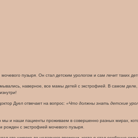
мочевого пузыря. Он стал детским урологом и сам лечит таких дет
умывались, наверное, все мамы детей с экстрофией. В самом деле,
изнутри!
 доктор Дуел отвечает на вопрос:
«Что должны знать детские урол
то мы и наши пациенты проживаем в совершенно разных мирах, кот
сам рожден с экстрофией мочевого пузыря.
суждал это широко до недавнего времени, когда я стал особенно си