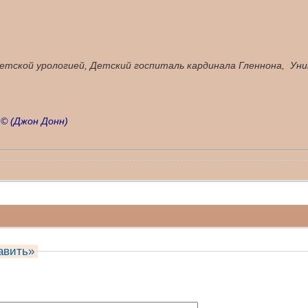
детской урологией, Детский госпиталь кардинала Гленнона, У
 ©
(Джон Донн)
авить»