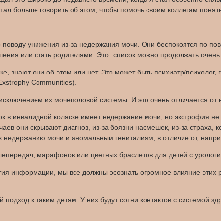
стал больше говорить об этом, чтобы помочь своим коллегам понять
о поводу унижения из-за недержания мочи. Они беспокоятся по пов
шения или стать родителями. Этот список можно продолжать очень 
ке, знают они об этом или нет. Это может быть психиатр/психолог,
Exstrophy Communities).
исключением их мочеполовой системы. И это очень отличается от
ок в инвалидной коляске имеет недержание мочи, но экстрофия не
аев они скрывают диагноз, из-за боязни насмешек, из-за страха, 
к недержанию мочи и аномальным гениталиям, в отличие от, напри
епередач, марафонов или цветных браслетов для детей с урологи
ытия информации, мы все должны осознать огромное влияние этих 
подход к таким детям. У них будут сотни контактов с системой з