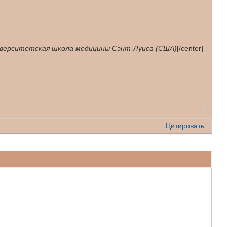
ниверситетская школа медицины Сэнт-Луиса (США)
[/center]
Цитировать