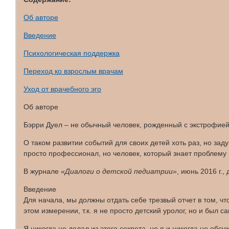
Об авторе
Введение
Психологическая поддержка
Переход ко взрослым врачам
Уход от врачебного эго
Об авторе
Бэрри Дуел – не обычный человек, рожденный с экстрофией 
О таком развитии событий для своих детей хоть раз, но зад
просто профессионал, но человек, который знает проблему 
В журнале
«Диалоги о детской педиатрии»
, июнь 2016 г.,
Введение
Для начала, мы должны отдать себе трезвый отчет в том, ч
этом измерении, т.к. я не просто детский уролог, но и был 
Я никогда не делал из этого секрета, но я и никогда не об