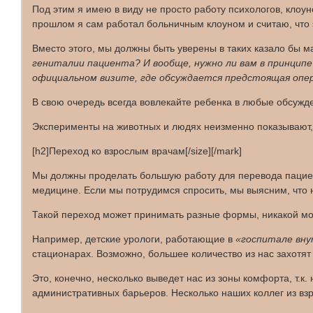
Под этим я имею в виду не просто работу психологов, клоун
прошлом я сам работал больничным клоуном и считаю, что 
Вместо этого, мы должны быть уверены в таких казало бы м
гениталии пациента? И вообще, нужно ли вам в принципе
официальном визите, где обсуждается предстоящая опе
В свою очередь всегда вовлекайте ребенка в любые обсужде
Эксперименты на животных и людях неизменно показывают,
[h2]
Переход ко взрослым врачам
[/size][/mark]
Мы должны проделать большую работу для перевода пациен
медицине. Если мы потрудимся спросить, мы выясним, что 
Такой переход может принимать разные формы, никакой м
Например, детские урологи, работающие в
«госпитале вну
стационарах. Возможно, большее количество из нас захотят
Это, конечно, несколько выведет нас из зоны комфорта, т.к
административных барьеров. Несколько наших коллег из вз