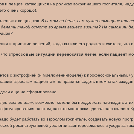
ов и певцов, катающихся на роликах вокруг нашего госпиталя, наду
это очень хорошо).
аленьких вещах, как:
В самом ли деле, вам нужен помощник или с
 делать такой осмотр во время вашего визита? На самом ли де
рация?
ния и принятие решений, когда вы или его родители считают, что о
 что
стрессовые ситуации переносятся легче, если пациент мо
тов с экстрофией (и миеломенингоцеле) к профессиональным, чу
нашим взрослым пациентам не нравится сидеть в комнатах ожидани
одели еще не сформировано.
три госпиталя»
, возможно, хотели бы продолжать наблюдать этих
 сфокусироваться на этом, как это мастерски сделал наш коллега К
. надо будет работать во взрослом госпитале, создавать новую про
рослой реконструктивной урологии заинтересовались в уходе за та