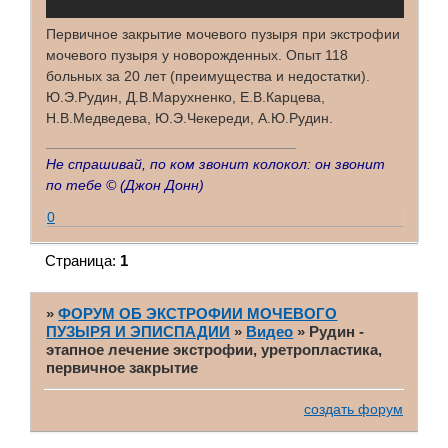
Первичное закрытие мочевого пузыря при экстрофии
мочевого пузыря у новорожденных. Опыт 118
больных за 20 лет (преимущества и недостатки).
Ю.Э.Рудин, Д.В.Марухненко, Е.В.Карцева,
Н.В.Медведева, Ю.Э.Чекереди, А.Ю.Рудин.
Не спрашивай, по ком звонит колокол: он звонит
по тебе ©
(Джон Донн)
0
Страница:
1
»
ФОРУМ ОБ ЭКСТРОФИИ МОЧЕВОГО
ПУЗЫРЯ И ЭПИСПАДИИ
»
Видео
»
Рудин -
этапное лечение экстрофии, уретропластика,
первичное закрытие
создать форум