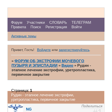
Форум
Участники
СЛОВАРЬ
ТЕЛЕГРАМ
Правила
Поиск
Регистрация
Войти
Активные темы
Привет, Гость!
Войдите
или
зарегистрируйтесь
.
»
ФОРУМ ОБ ЭКСТРОФИИ МОЧЕВОГО
ПУЗЫРЯ И ЭПИСПАДИИ
»
Видео
»
Рудин -
этапное лечение экстрофии, уретропластика,
первичное закрытие
Страница:
1
Рудин - этапное лечение экстрофии,
уретропластика, первичное закрытие
Поделиться
NG