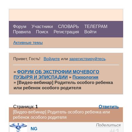
Форум
Участники
СЛОВАРЬ
ТЕЛЕГРАМ
Правила
Поиск
Регистрация
Войти
Активные темы
Привет, Гость!
Войдите
или
зарегистрируйтесь
.
»
ФОРУМ ОБ ЭКСТРОФИИ МОЧЕВОГО
ПУЗЫРЯ И ЭПИСПАДИИ
»
Психология
»
[Видео-вебинар] Родитель особого ребенка
или ребенок особого родителя
Страница:
1
Ответить
[Видео-вебинар] Родитель особого ребенка или
ребенок особого родителя
Поделиться
NG