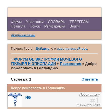
Форум
Участники
СЛОВАРЬ
ТЕЛЕГРАМ
Правила
Поиск
Регистрация
Войти
Активные темы
Привет, Гость!
Войдите
или
зарегистрируйтесь
.
»
ФОРУМ ОБ ЭКСТРОФИИ МОЧЕВОГО
ПУЗЫРЯ И ЭПИСПАДИИ
»
Психология
»
Добро
пожаловать в Голландию
Страница:
1
Ответить
Добро пожаловать в Голландию
Поделиться
NG
1
25 Окт 2022 12:43