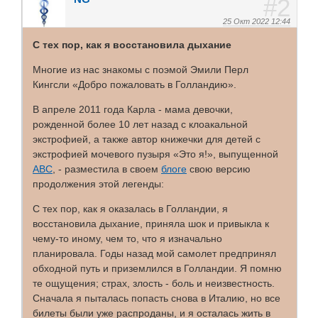
2
25 Окт 2022 12:44
С тех пор, как я восстановила дыхание
Многие из нас знакомы с поэмой Эмили Перл
Кингсли «Добро пожаловать в Голландию».
В апреле 2011 года Карла - мама девочки,
рожденной более 10 лет назад с клоакальной
экстрофией, а также автор книжечки для детей с
экстрофией мочевого пузыря «Это я!», выпущенной
АВС
, - разместила в своем
блоге
свою версию
продолжения этой легенды:
С тех пор, как я оказалась в Голландии, я
восстановила дыхание, приняла шок и привыкла к
чему-то иному, чем то, что я изначально
планировала. Годы назад мой самолет предпринял
обходной путь и приземлился в Голландии. Я помню
те ощущения; страх, злость - боль и неизвестность.
Сначала я пыталась попасть снова в Италию, но все
билеты были уже распроданы, и я осталась жить в