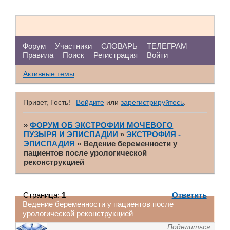
Форум
Участники
СЛОВАРЬ
ТЕЛЕГРАМ
Правила
Поиск
Регистрация
Войти
Активные темы
Привет, Гость!
Войдите
или
зарегистрируйтесь
.
»
ФОРУМ ОБ ЭКСТРОФИИ МОЧЕВОГО
ПУЗЫРЯ И ЭПИСПАДИИ
»
ЭКСТРОФИЯ -
ЭПИСПАДИЯ
»
Ведение беременности у
пациентов после урологической
реконcтрукцией
Страница:
1
Ответить
Ведение беременности у пациентов после
урологической реконcтрукцией
Поделиться