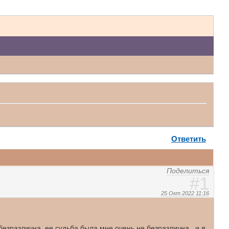
Ответить
Поделиться
1
25 Окт 2022 11:16
безразлична, ее судьба была мне очень не безразлична, и я