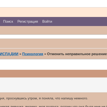
Поиск
Регистрация
Войти
ПИСПАДИИ
»
Психология
»
Отменить неправильное решение
дня, проснувшись утром, я поняла, что напишу немного.
некая девушка, видимо, моя подруга, потому что она была мне не 