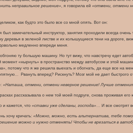
нить неправильное решение»
, я говорила ей
«отмени, отмени н
целиком, как будто это было все со мной опять. Вот он:
 был замечательный инструктор, занятия проходили всегда очень 
жу деревья в зеленой листве и их колышущиеся тени на дороге, виж
 довольно медленно впереди меня.
бгоняю ту большую машину. Но тут вижу, что навстречу едет автобу
 момент «нырнуть» в пространство между автобусом и этой машиной
ва»
, потому что я же решила выехать и обогнать, да еще все на мен
опятную... Рвануть вперед? Рискнуть? Мозг мой не дает быстрого о
е:
«Наташа, отмени, отмени неверное решение! Лучше отменить
красках рассказывала о нем той моей подруге, снова проживая его к
 и кажется, что
«ставки уже сделаны, господа»
… И все смотрят в
нь хочу кричать:
«Можно, можно, есть альтернатива, тебе помог
 решение можно и нужно отменять! Чтобы не врезаться в автоб