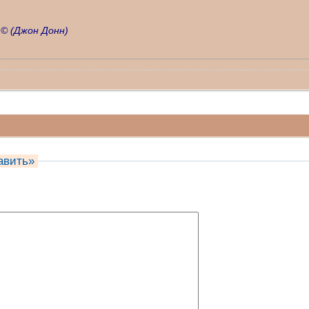
 ©
(Джон Донн)
авить»