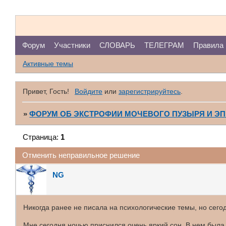
Форум
Участники
СЛОВАРЬ
ТЕЛЕГРАМ
Правила
Активные темы
Привет, Гость!
Войдите
или
зарегистрируйтесь
.
»
ФОРУМ ОБ ЭКСТРОФИИ МОЧЕВОГО ПУЗЫРЯ И Э
Страница:
1
Отменить неправильное решение
NG
Никогда ранее не писала на психологические темы, но сего
Мне сегодня ночью приснился очень яркий сон. В нем была 