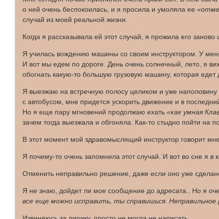
о ней очень беспокоилась, и я просила и умоляла ее
«отме
случай из моей реальной жизни.
Когда я рассказывала ей этот случай, я прожила его заново 
Я училась вождению машины со своим инструктором. У меня
И вот мы едем по дороге. День очень солнечный, лето, я ви
обогнать какую-то большую грузовую машину, которая едет
Я выезжаю на встречную полосу целиком и уже наполовину о
с автобусом, мне придется ускорить движение и в последний
Но я еще пару мгновений продолжаю ехать
«как умная Кла
зачем тогда выезжала и обгоняла. Как-то стыдно пойти на п
В этот момент мой здравомыслящий инструктор говорит мн
Я почему-то очень запомнила этот случай. И вот во сне я в 
Отменить неправильно решение, даже если оно уже сделано
Я не знаю, дойдет ли мое сообщение до адресата.. Но я оче
все еще можно исправить, ты справишься. Неправильное
Извиняюсь за лирику, просто не могла не написать..