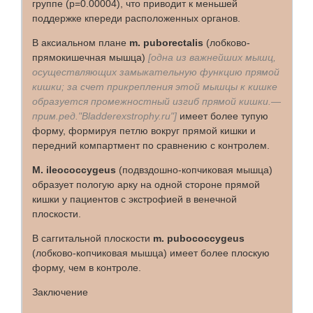
группе (p=0.00004), что приводит к меньшей
поддержке кпереди расположенных органов.
В аксиальном плане
m. puborectalis
(лобково-
прямокишечная мышца)
[одна из важнейших мышц,
осуществляющих замыкательную функцию прямой
кишки; за счет прикрепления этой мышцы к кишке
образуется промежностный изгиб прямой кишки.—
прим.ред."Bladderexstrophy.ru"]
имеет более тупую
форму, формируя петлю вокруг прямой кишки и
передний компартмент по сравнению с контролем.
М. ileococcygeus
(подвздошно-копчиковая мышца)
образует пологую арку на одной стороне прямой
кишки у пациентов с экстрофией в венечной
плоскости.
В саггитальной плоскости
m. pubococcygeus
(лобково-копчиковая мышца) имеет более плоскую
форму, чем в контроле.
Заключение