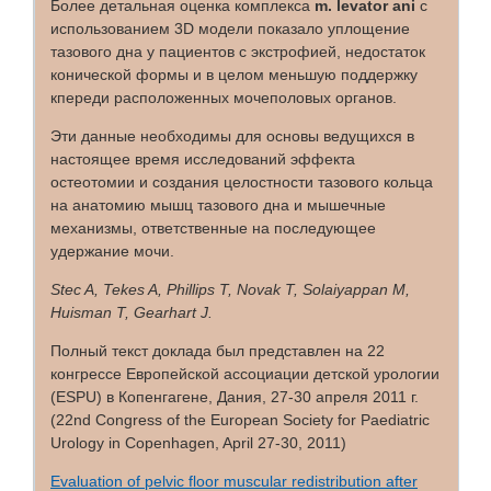
Более детальная оценка комплекса
m. levator ani
с
использованием 3D модели показало уплощение
тазового дна у пациентов с экстрофией, недостаток
конической формы и в целом меньшую поддержку
кпереди расположенных мочеполовых органов.
Эти данные необходимы для основы ведущихся в
настоящее время исследований эффекта
остеотомии и создания целостности тазового кольца
на анатомию мышц тазового дна и мышечные
механизмы, ответственные на последующее
удержание мочи.
Stec A, Tekes A, Phillips T, Novak T, Solaiyappan M,
Huisman T, Gearhart J.
Полный текст доклада был представлен на 22
конгрессе Европейской ассоциации детской урологии
(ESPU) в Копенгагене, Дания, 27-30 апреля 2011 г.
(22nd Congress of the European Society for Paediatric
Urology in Copenhagen, April 27-30, 2011)
Evaluation of pelvic floor muscular redistribution after