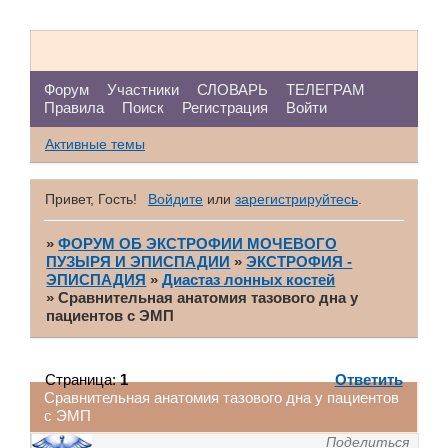
Форум
Участники
СЛОВАРЬ
ТЕЛЕГРАМ
Правила
Поиск
Регистрация
Войти
Активные темы
Привет, Гость!
Войдите
или
зарегистрируйтесь
.
»
ФОРУМ ОБ ЭКСТРОФИИ МОЧЕВОГО
ПУЗЫРЯ И ЭПИСПАДИИ
»
ЭКСТРОФИЯ -
ЭПИСПАДИЯ
»
Диастаз лонных костей
»
Сравнительная анатомия тазового дна у
пациентов с ЭМП
Страница:
1
Ответить
Сравнительная анатомия тазового дна у пациентов
с ЭМП
Поделиться