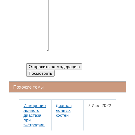
Похожие темы
Измерение
Диастаз
7 Июл 2022
лонного
лонных
диастаза
костей
при
экстрофии