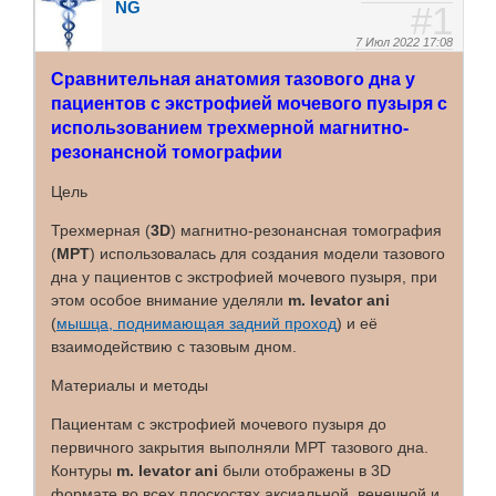
NG
1
7 Июл 2022 17:08
Сравнительная анатомия тазового дна у
пациентов с экстрофией мочевого пузыря с
использованием трехмерной магнитно-
резонансной томографии
Цель
Трехмерная (
3D
) магнитно-резонансная томография
(
МРТ
) использовалась для создания модели тазового
дна у пациентов с экстрофией мочевого пузыря, при
этом особое внимание уделяли
m. levator ani
(
мышца, поднимающая задний проход
) и её
взаимодействию с тазовым дном.
Материалы и методы
Пациентам с экстрофией мочевого пузыря до
первичного закрытия выполняли МРТ тазового дна.
Контуры
m. levator ani
были отображены в 3D
формате во всех плоскоcтях аксиальной, венечной и