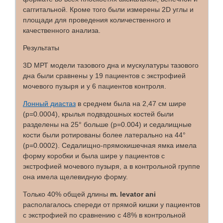
саггитальной. Кроме того были измерены 2D углы и
площади для проведения количественного и
качественного анализа.
Результаты
3D МРТ модели тазового дна и мускулатуры тазового
дна были сравнены у 19 пациентов с экстрофией
мочевого пузыря и у 6 пациентов контроля.
Лонный диастаз
в среднем была на 2,47 см шире
(p=0.0004), крылья подвздошных костей были
разделены на 25° больше (p=0.004) и седалищные
кости были ротированы более латерально на 44°
(p=0.0002). Седалищно-прямокишечная ямка имела
форму коробки и была шире у пациентов с
экстрофией мочевого пузыря, а в контрольной группе
она имела щелевидную форму.
Только 40% общей длины
m. levator ani
располагалось спереди от прямой кишки у пациентов
с экстрофией по сравнению с 48% в контрольной