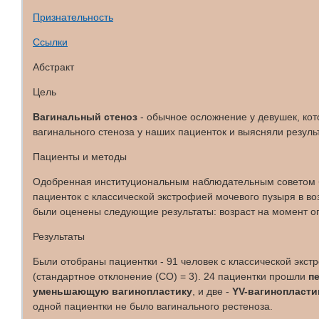
Признательность
Ссылки
Абстракт
Цель
Вагинальный стеноз
- обычное осложнение у девушек, ко
вагинального стеноза у наших пациенток и выясняли резуль
Пациенты и методы
Одобренная институциональным наблюдательным советом ба
пациенток с классической экстрофией мочевого пузыря в во
были оценены следующие результаты: возраст на момент оп
Результаты
Были отобраны пациентки - 91 человек с классической экст
(стандартное отклонение (СО) = 3). 24 пациентки прошли
п
уменьшающую вагинопластику
, и две -
YV-вагинопласти
одной пациентки не было вагинального рестеноза.