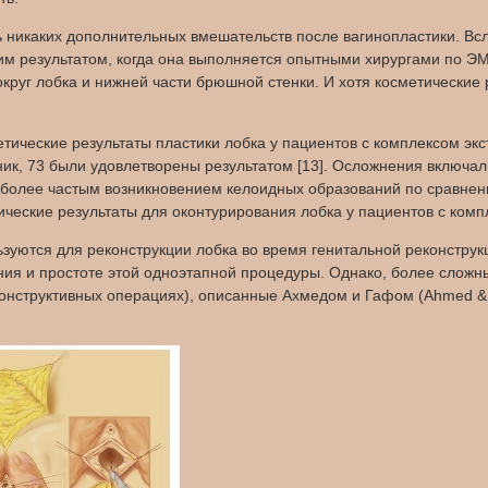
 никаких дополнительных вмешательств после вагинопластики. Всл
им результатом, когда она выполняется опытными хирургами по Э
вокруг лобка и нижней части брюшной стенки. И хотя косметические
стетические результаты пластики лобка у пациентов с комплексом э
ник, 73 были удовлетворены результатом [13]. Осложнения включ
с более частым возникновением келоидных образований по сравнен
ические результаты для оконтурирования лобка у пациентов с ком
ьзуются для реконструкции лобка во время генитальной реконструк
ия и простоте этой одноэтапной процедуры. Однако, более сложн
конструктивных операциях), описанные Ахмедом и Гафом (Ahmed & 