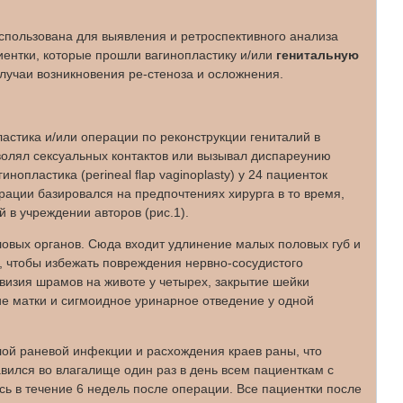
пользована для выявления и ретроспективного анализа
иентки, которые прошли вагинопластику и/или
генитальную
лучаи возникновения ре-стеноза и осложнения.
ластика и/или операции по реконструкции гениталий в
зволял сексуальных контактов или вызывал диспареунию
опластика (perineal flap vaginoplasty) у 24 пациенток
рации базировался на предпочтениях хирурга в то время,
в учреждении авторов (рис.1).
ловых органов. Сюда входит удлинение малых половых губ и
м, чтобы избежать повреждения нервно-сосудистого
визия шрамов на животе у четырех, закрытие шейки
ие матки и сигмоидное уринарное отведение у одной
лой раневой инфекции и расхождения краев раны, что
вился во влагалище один раз в день всем пациенткам с
 в течение 6 недель после операции. Все пациентки после