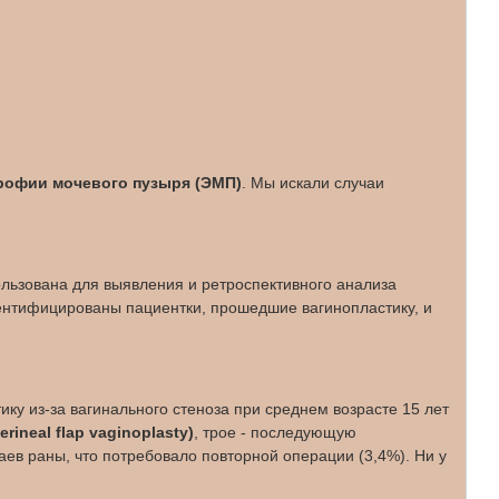
рофии мочевого пузыря (ЭМП)
. Мы искали случаи
льзована для выявления и ретроспективного анализа
идентифицированы пациентки, прошедшие вагинопластику, и
ку из-за вагинального стеноза при среднем возрасте 15 лет
neal flap vaginoplasty)
, трое - последующую
аев раны, что потребовало повторной операции (3,4%). Ни у