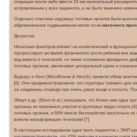
операции могли либо ввести 24 мм вагинальный расширител
исправленным у всех пациенток, и не было замечено измен
Отдельно пластика наружных половых органов была выполне
абдоминальное подвешивание матки из-за
маточного прол
Дискуссии
Несколько факторов влияют на косметический и функционал
прогрессирует во время физического роста ребенка вне за
вид живота и гениталий, но также положение врожденно деф
половых органов, увеличивая центральный шрам и ограничив
Вудхаус и Хинч (Woodhouse & Hinsch) провели обзор анатом
[6]. Они продемонстрировали, что структуры тазового дна 
не соединены спереди при очень узком входе в полость. П
Эберт и др. (Ebert et al.) описывали, что более чем одна 
причины не принимать участия в групповых видах спорта [4]
половых органов, и 56% имели беспокойство касательно их
влияли мальформации гениталий [7].
В настоящем исследовании одна треть пациенток с ЭМП нужд
продемонстрировали, что 43% девушек в конечном счете так