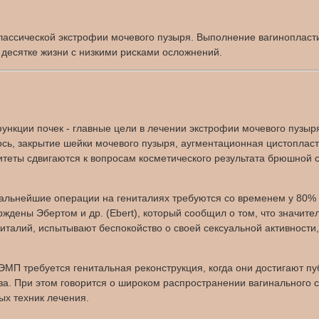
лассической экстрофии мочевого пузыря. Выполнение вагинопласт
 десятке жизни с низкими рисками осложнений.
нкции почек - главные цели в лечении экстрофии мочевого пузыря
чилось, закрытие шейки мочевого пузыря, аугментационная цистопла
итеты сдвигаются к вопросам косметического результата брюшной ст
дальнейшие операции на гениталиях требуются со временем у 80%
рждены Эбертом и др. (Ebert), который сообщил о том, что значи
италий, испытывают беспокойство о своей сексуальной активности
ЭМП требуется генитальная реконструкция, когда они достигают пу
за. При этом говорится о широком распространении вагинального с
ых техник лечения.