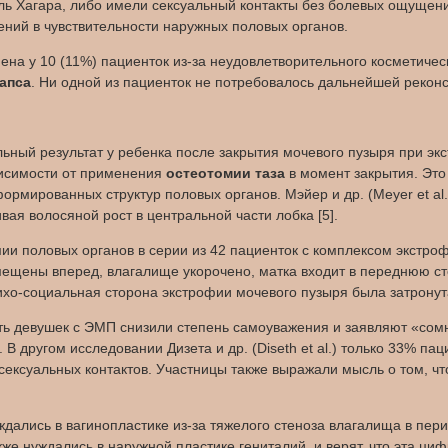
ь Хагара, либо имели сексуальный контакты без болевых ощущени
ений в чувствительности наружных половых органов.
на у 10 (11%) пациенток из-за неудовлетворительного косметическ
апса
. Ни одной из пациенток не потребовалось дальнейшей рекон
ьный результат у ребенка после закрытия мочевого пузыря при э
висимости от применения
остеотомии таза
в момент закрытия. Это
ормированных структур половых органов. Мэйер и др. (Meyer et al.
ая волосяной рост в центральной части лобка [5].
ии половых органов в серии из 42 пациенток с комплексом экстрофи
смещены вперед, влагалище укорочено, матка входит в переднюю с
сихо-социальная сторона экстрофии мочевого пузыря была затрону
треть девушек с ЭМП снизили степень самоуважения и заявляют «со
. В другом исследовании Дизета и др. (Diseth et al.) только 33% 
 сексуальных контактов. Участницы также выражали мысль о том, ч
ались в вагинопластике из-за тяжелого стеноза влагалища в пери
же нуждались в наружной пластике гениталий, и верят, что эта ци