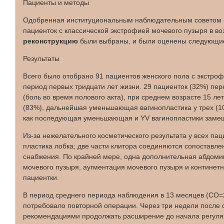
Пациенты и методы
Одобренная институциональным наблюдательным советом б
пациенток с классической экстрофией мочевого пузыря в во
реконструкцию
были выбраны, и были оценены следующие п
Результаты
Всего было отобрано 91 пациентов женского пола с экстроф
период первых тридцати лет жизни. 29 пациенток (32%) пер
(боль во время полового акта), при среднем возрасте 15 лет
(83%), дальнейшая уменьшающая вагинопластика у трех (10%
как последующая уменьшающая и YV вагинопластики замеще
Из-за нежелательного косметического результата у всех п
пластика лобка; две части клитора соединяются сопоставле
снабжения. По крайней мере, одна дополнительная абдомин
мочевого пузыря, аугментация мочевого пузыря и континет
пациентки.
В период среднего периода наблюдения в 13 месяцев (СО=2
потребовало повторной операции. Через три недели после 
рекомендациями продолжать расширение до начала регуляр