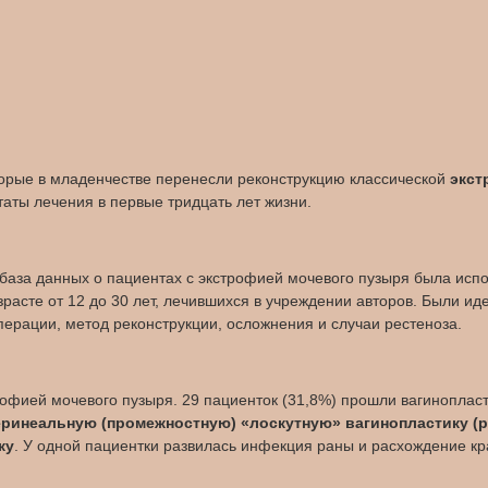
торые в младенчестве перенесли реконструкцию классической
экст
таты лечения в первые тридцать лет жизни.
за данных о пациентах с экстрофией мочевого пузыря была испо
зрасте от 12 до 30 лет, лечившихся в учреждении авторов. Были 
ерации, метод реконструкции, осложнения и случаи рестеноза.
рофией мочевого пузыря. 29 пациенток (31,8%) прошли вагинопласти
еринеальную (промежностную) «лоскутную» вагинопластику (peri
ку
. У одной пациентки развилась инфекция раны и расхождение кр