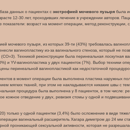
аза данных о пациентах с
экстрофией мочевого пузыря
была ис
зрасте 12-30 лет, проходивших лечение в учреждении авторов. Пац
оказатели: возраст на момент операции, метод реконструкции, с
ией мочевого пузыря, из которых 39-ти (43%) требовалась вагиноп
енесли вагинопластику из-за вагинального стеноза, который не по
 (СО=3). Техникой реконструкции была перинеальная лоскутная вагин
) и YV-вагинопластика у двух пациенток (7%). Выбор техники опе
ны перинеальной вагинопластикой как недостаточной процедурой 
ациентов в момент операции была выполнена пластика наружных по
нием мягких тканей, при этом не накладываются никакие швы с те
альная процедура была выполнена у 8 пациенток, в том числе: ре
ное кожное отведение у двух, ревизия стомы у одной и подвешиван
0) только у одной пациентки (3,4%) было осложнение в виде тяже
операции вагинальный расширитель Хагара диметром до 24 мм ста
ной проникающей сексуальной активности, которая не разрешалась