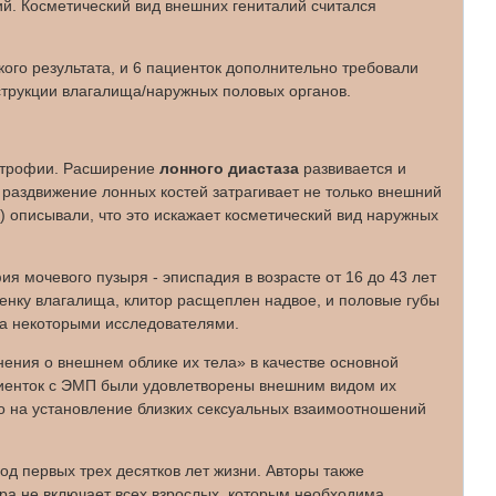
й. Косметический вид внешних гениталий считался
ого результата, и 6 пациенток дополнительно требовали
струкции влагалища/наружных половых органов.
кстрофии. Расширение
лонного диастаза
развивается и
 раздвижение лонных костей затрагивает не только внешний
) описывали, что это искажает косметический вид наружных
я мочевого пузыря - эписпадия в возрасте от 16 до 43 лет
тенку влагалища, клитор расщеплен надвое, и половые губы
та некоторыми исследователями.
мнения о внешнем облике их тела» в качестве основной
пациенток с ЭМП были удовлетворены внешним видом их
то на установление близких сексуальных взаимоотношений
од первых трех десятков лет жизни. Авторы также
фра не включает всех взрослых, которым необходима