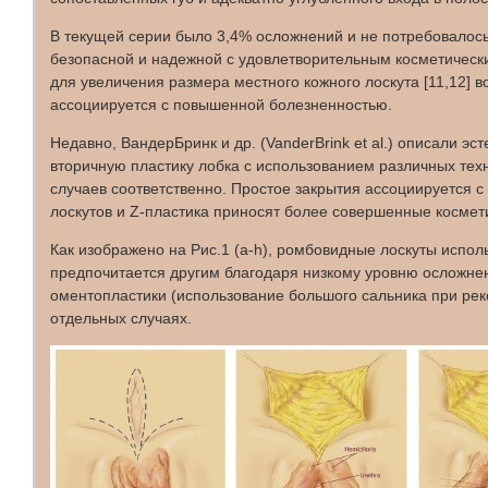
В текущей серии было 3,4% осложнений и не потребовалось
безопасной и надежной с удовлетворительным косметическ
для увеличения размера местного кожного лоскута [11,12] 
ассоциируется с повышенной болезненностью.
Недавно, ВандерБринк и др. (VanderBrink et al.) описали э
вторичную пластику лобка с использованием различных тех
случаев соответственно. Простое закрытия ассоциируется 
лоскутов и Z-пластика приносят более совершенные космет
Как изображено на Рис.1 (а-h), ромбовидные лоскуты испол
предпочитается другим благодаря низкому уровню осложнен
оментопластики (использование большого сальника при ре
отдельных случаях.