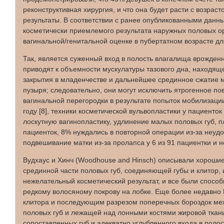
реконструктивная хирургия, и что она будет расти с возра
результаты. В соответствии с ранее опубликованными данн
косметически приемлемого результата наружных половых ор
вагинальной/генитальной оценке в пубертатном возрасте д
Так, является суженный вход в полость влагалища врожде
приводят к объемности мускулатуры тазового дна, находяще
закрытия в младенчестве и дальнейшее срединное сжатие м
пузыря; следовательно, они могут исключить ятрогенное пов
вагинальной перегородки в результате попыток мобилизации
году [8], техники косметической вульвопластики у пациенто
лоскутную вагинопластику, удлинение малых половых губ, п
пациенток, 8% нуждались в повторной операции из-за неуд
подвешивание матки из-за пролапса у 6 из 91 пациентки и
Вудхаус и Хинч (Woodhouse and Hinsch) описывали хорошие 
срединной части половых губ, соединяющей губы и клитор, 
нежелательный косметический результат, и все были способ
редкому волосяному покрову на лобке. Еще более недавно К
клитора и последующим разрезом поперечных бороздок меж
половых губ и лежащей над лонными костями жировой ткань
сопоставленных губ и адекватно углубленного входа в полос