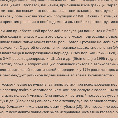
стом пациента. Вдобавок, пациенты, прибывшие из-за границы, тер
ыми, кажется ясным, что неонатальная генитальная реконструкция
ганов у большинства женской популяции с ЭМП. В связи с этим, к
ля принятия решения о необходимости дальнейших реконструктивн
нной или приобретенной проблемой в популяции пациенток с ЭМП?
йся сзади от влагалища, и это отдельно может подтверждать откр
ягких тканей также может играть роль. Авторы рутинно не мобили
реждение. С другой стороны, в их практике касательно лечения ЭМ
 влагалища в новорожденном периоде. С тех пор, как Эрик (Erich) 
к с ЭМП революционировали. Штайн и др. (Stein et al.) в 1995 году
ластику лобка и аппроксимацию половинок клитора с великолепным
овлетворительной косметической операции, и у 17% развился прол
 не рекомендуют рутинное подвешивание во время вульвопластики.
косметические результаты вагинопластики при использовании перин
и пластику лобка с использованием кожного лоскута с волосяным по
ны жить половой жизнью. Они описали частичный некроз лоскутов к
ук и др. (Cook et al.) описали свою технику вульво-вагинопласт
ду большими и малыми половыми губами [10]. Это позволило вос
ю. У всех девяти пациенток была исправлена косметика касаемо б
ть.