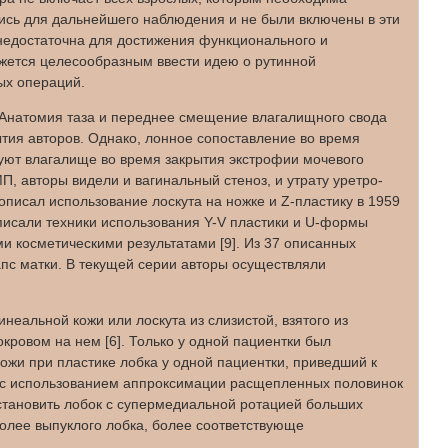
ялись для дальнейшего наблюдения и не были включены в эти
 недостаточна для достижения функционального и
ажется целесообразным ввести идею о рутинной
ых операций.
 Анатомия таза и переднее смещение влагалищного свода
ытия авторов. Однако, лонное сопоставление во время
зуют влагалище во время закрытия экстрофии мочевого
П, авторы видели и вагинальный стеноз, и утрату уретро-
описал использование лоскута на ножке и Z-пластику в 1959
 описали техники использования Y-V пластики и U-формы
и косметическими результатами [9]. Из 37 описанных
апс матки. В текущей серии авторы осуществляли
еальной кожи или лоскута из слизистой, взятого из
кровом на нем [6]. Только у одной пациентки был
ожи при пластике лобка у одной пациентки, приведший к
ики с использованием аппроксимации расщепленных половинок
становить лобок с супермедиальной ротацией больших
олее выпуклого лобка, более соответствующе