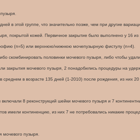
 пузыря.
ней в этой группе, что значительно позже, чем при другие вариаци
ря, покрытой кожей. Первичное закрытие было выполнено у 16 из 
рофию (n=5) или верхнюю/нижнюю мочепузырную фистулу (n=4).
бо скомбинировать половинки мочевого пузыря, либо чтобы удали
ли закрытия мочевого пузыря, 2 понадобились процедуры на удер
 среднем в возрасте 135 дней (1-2010) после рождения, из них 20
включали 8 реконструкций шейки мочевого пузыря и 7 континентн
нтов имели континенцию, из них 7 не потребовались никакие проц
я мочевого пузыря.