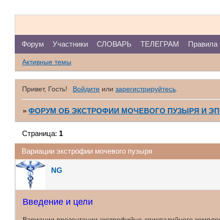
Форум
Участники
СЛОВАРЬ
ТЕЛЕГРАМ
Правила
Активные темы
Привет, Гость!
Войдите
или
зарегистрируйтесь
.
»
ФОРУМ ОБ ЭКСТРОФИИ МОЧЕВОГО ПУЗЫРЯ И Э
Страница:
1
Вариации экстрофии мочевого пузыря
NG
Введение и цели
Вариации презентации экстрофийно-эписпадийного комплек