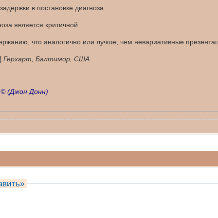
задержки в постановке диагноза.
оза является критичной.
держанию, что аналогично или лучше, чем невариативные презента
 Д.Герхарт, Балтимор, США
 ©
(Джон Донн)
авить»